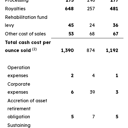
Royalties
648
257
481
Rehabilitation fund
levy
45
24
36
Other cost of sales
53
68
67
Total cash cost per
(2)
ounce sold
1,390
874
1,192
Operation
expenses
2
4
1
Corporate
expenses
6
39
3
Accretion of asset
retirement
obligation
5
7
5
Sustaining