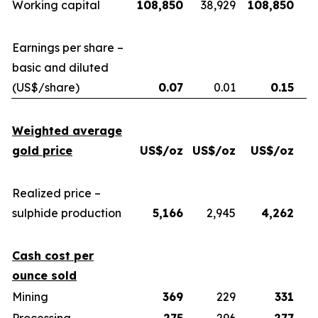
Working capital
108,850
38,929
108,850
Earnings per share –
basic and diluted
(US$/share)
0.07
0.01
0.15
Weighted average
gold price
US$/oz
US$/oz
US$/oz
U
Realized price –
sulphide production
5,166
2,945
4,262
Cash cost per
ounce sold
Mining
369
229
331
Processing
275
296
277