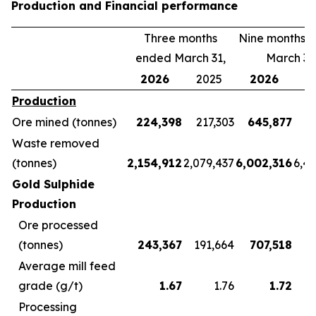
Production and Financial performance
Three months
Nine months 
ended March 31,
March 31
2026
2025
2026
2
Production
Ore mined (tonnes)
224,398
217,303
645,877
5
Waste removed
(tonnes)
2,154,912
2,079,437
6,002,316
6,4
Gold Sulphide
Production
Ore processed
(tonnes)
243,367
191,664
707,518
5
Average mill feed
grade (g/t)
1.67
1.76
1.72
Processing