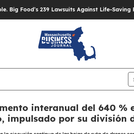
s 239 Lawsuits Against Life-Saving Policies
He’s 
ento interanual del 640 % e
6, impulsado por su división 