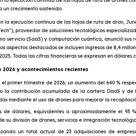
n la ejecución continua de las hojas de ruta de drones con
 un crecimiento sostenido.
an la ejecución continua de las hojas de ruta de dron, J
h"), proveedor de soluciones tecnológicas especializado e
 servicio (SaaS) y computación cuántica, anunció sus res
 los aspectos destacados se incluyen ingresos de 8,4 millo
25. Todas las cifras financieras se expresan en dólares 
e 2026 y acontecimientos recientes
n el primer trimestre de 2026, un aumento del 640 % respec
ndo la contribución acumulada de la cartera DaaS y de 
das mediante el uso de drones para mejorar la recopilaci
 de dólares, equivalentes a aproximadamente el 93 % d
e su división de drones, servicios e integración tecnológic
zando un total actual de 23 adquisiciones de empresas