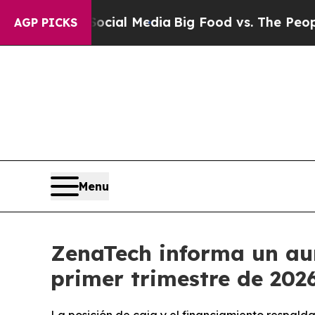
 Social Media
Big Food vs. The People. Big Food’
AGP PICKS
Menu
ZenaTech informa un aum
primer trimestre de 202