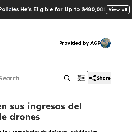
Eligible for Up to $480,000 After Being Wrongly 
View all
Provided by AGP
Share
n sus ingresos del
de drones