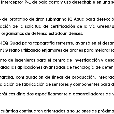
Interceptor P-1 de bajo costo y uso desechable en una so
o del prototipo de dron submarino IQ Aqua para detecció
tación de la solicitud de certificación de la vía Gree
 de organismos de defensa estadounidenses.
l IQ Quad para topografía terrestre, avanzó en el desar
or IQ Nano utilizando enjambres de drones para mejorar la 
nto de ingenieros para el centro de investigación y desa
alda las aplicaciones avanzadas de tecnología de defens
archa, configuración de líneas de producción, integrac
nstalación de fabricación de sensores y componentes para 
gráficos dirigidos específicamente a desarrolladores de
n cuántica continuaron orientados a soluciones de próxi