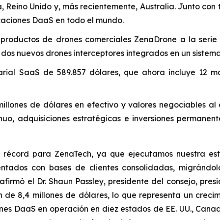
 Reino Unido y, más recientemente, Australia. Junto con t
icaciones DaaS en todo el mundo.
s productos de drones comerciales ZenaDrone a la serie
os nuevos drones interceptores integrados en un sistema
rial SaaS de 589.857 dólares, que ahora incluye 12 ma
nes de dólares en efectivo y valores negociables al cie
inuo, adquisiciones estratégicas e inversiones permanen
re récord para ZenaTech, ya que ejecutamos nuestra es
entados con bases de clientes consolidadas, migrándo
irmó el Dr. Shaun Passley, presidente del consejo, presi
on de 8,4 millones de dólares, lo que representa un crec
ones DaaS en operación en diez estados de EE. UU., Canad