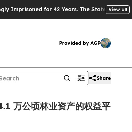
oned for 42 Years. The State Says No.
At the Com
View all
Provided by AGP
Share
 24.1 万公顷林业资产的权益平