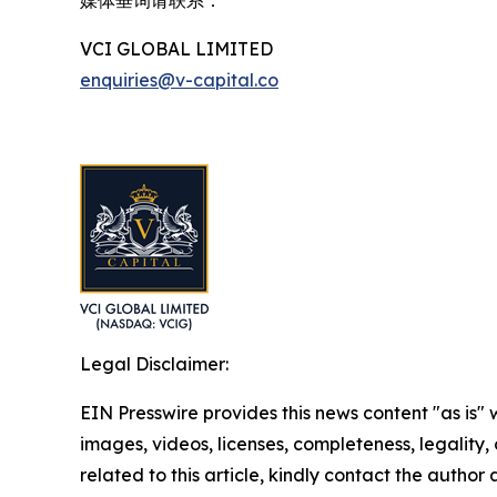
媒体垂询请联系：
VCI GLOBAL LIMITED
enquiries@v-capital.co
Legal Disclaimer:
EIN Presswire provides this news content "as is" 
images, videos, licenses, completeness, legality, o
related to this article, kindly contact the author