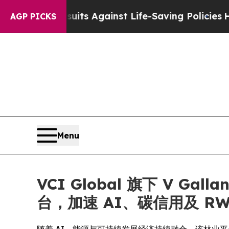
awsuits Against Life-Saving Policies
He’s Eligib
AGP PICKS
Menu
VCI Global 旗下 V 
台，加速 AI、碳信用及 R