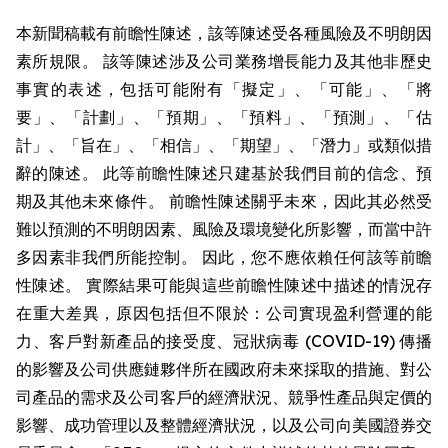
本新聞稿載有前瞻性陳述，該等陳述受各種風險及不明朗因
素所規限。 該等陳述涉及公司業務增長能力及其他非歷史
事實的表述，包括可能附有「擬定」、「可能」、「將
要」、「計劃」、「預期」、「預料」、「預測」、「估
計」、「旨在」、「相信」、「期望」、「潛力」或類似措
辭的陳述。 此等前瞻性陳述只建基於我們目前的信念、預
期及其他未來條件。 前瞻性陳述關乎未來，因此其必然受
難以預測的不明朗因素、風險及環境變化所影響，而當中許
多因素非我們所能控制。 因此，您不應依賴任何該等前瞻
性陳述。 實際結果可能與這些前瞻性陳述中描述的情況存
在重大差異，原因包括但不限於：公司實現盈利營運的能
力、客戶對新產品的接受度、冠狀病毒 (COVID-19) 傳播
的影響及公司供應鏈夥伴所在國政府未來採取的措施、對公
司產品的需求及公司客戶的經濟狀況、競爭性產品與定價的
影響、成功管理以及整體經濟狀況，以及公司向美國證券交