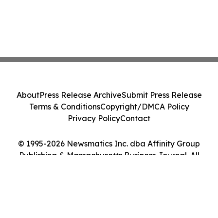
About
Press Release Archive
Submit Press Release
Terms & Conditions
Copyright/DMCA Policy
Privacy Policy
Contact
© 1995-2026 Newsmatics Inc. dba Affinity Group
Publishing & Massachusetts Business Journal. All
Rights Reserved.
Cookie Settings / Your Privacy Choices