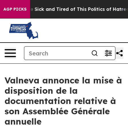
ple Are Sick and Tired of This Politics of Hatred”
The 
AGP PICKS
Valneva annonce la mise à
disposition de la
documentation relative à
son Assemblée Générale
annuelle