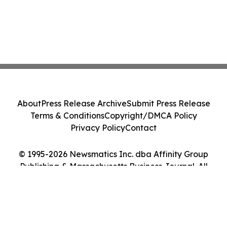
About
Press Release Archive
Submit Press Release
Terms & Conditions
Copyright/DMCA Policy
Privacy Policy
Contact
© 1995-2026 Newsmatics Inc. dba Affinity Group
Publishing & Massachusetts Business Journal. All
Rights Reserved.
Cookie Settings / Your Privacy Choices